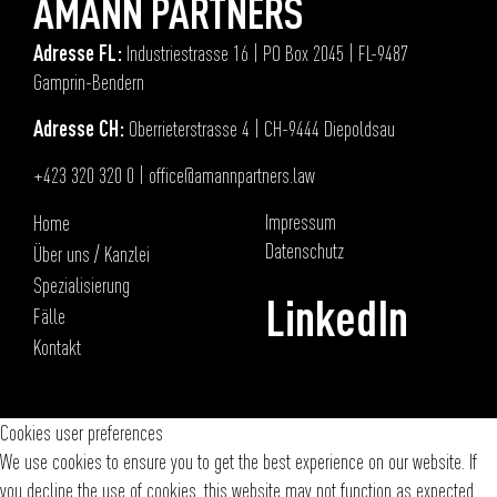
AMANN PARTNERS
Adresse FL:
Industriestrasse 16 | PO Box 2045 | FL-9487
Gamprin-Bendern
Adresse CH:
Oberrieterstrasse 4 | CH-9444 Diepoldsau
+423 320 320 0
|
office@amannpartners.law
Impressum
Home
Datenschutz
Über uns / Kanzlei
Spezialisierung
LinkedIn
Fälle
Kontakt
Cookies user preferences
We use cookies to ensure you to get the best experience on our website. If
you decline the use of cookies, this website may not function as expected.