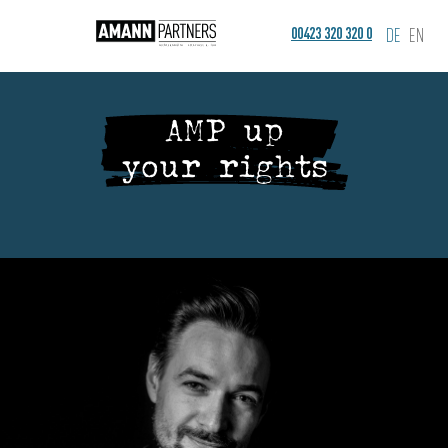
00423 320 320 0
DE
EN
AMP up
your rights